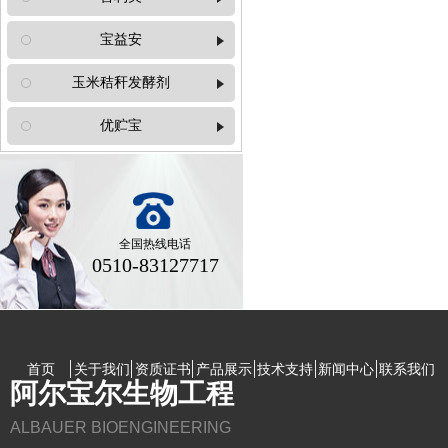
普利美
宝益安
玉米秸秆发酵剂
宝益安
玉米秸秆发酵剂
优贮宝
优贮宝
全国热线电话
0510-83127717
首页
关于我们
资质证书
产品展示
技术支持
新闻中心
联系我们
阿尔宝尔生物工程
ALBAUER BIOENGINEERING